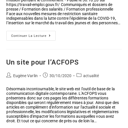
mission pendant le confinement • Publié le 30.10.20 sur
https://travail-emploi.gouv.fr/ Communiqués et dossiers de
presse / Formation des salariés / Formation professionnelle
Face aux nouvelles mesures de restriction sanitaire
indispensables dans la lutte contre l’épidémie de la COVID-19,
l’insertion sur le marché du travail des jeunes et des personnes…
Formation
Continuer La Lecture
Et
Confinement
Un site pour l’ACFOPS
Auteur/autrice
Post
Post
Eugène Varlin
30/10/2020
actualité
de
published:
category:
la
Désormais incontournable, le site web est l'outil de base de la
publication :
communication digitale contemporaine. L’ACFOPS vous
présentera donc sur ces pages les différentes formations
disponibles qui seront régulièrement mises à jour. Ainsi que des
articles en complément d'information sur l'actualité sociale et
professionnelle, les modifications législatives et réglementaires
susceptibles d'impacter les formations auxquelles vous avez
droit. Et tout ce qui concerne de près ou de loin la…