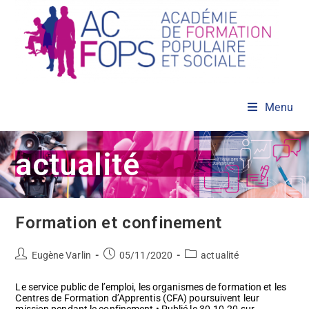
Skip
to
content
Menu
actualité
Formation et confinement
Auteur/autrice
Post
Post
Eugène Varlin
05/11/2020
actualité
de
published:
category:
la
Le service public de l’emploi, les organismes de formation et les
publication :
Centres de Formation d’Apprentis (CFA) poursuivent leur