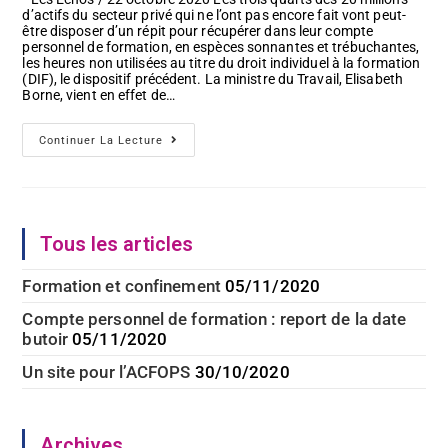
publication :
d’actifs du secteur privé qui ne l’ont pas encore fait vont peut-
être disposer d’un répit pour récupérer dans leur compte
personnel de formation, en espèces sonnantes et trébuchantes,
les heures non utilisées au titre du droit individuel à la formation
(DIF), le dispositif précédent. La ministre du Travail, Elisabeth
Borne, vient en effet de…
Compte
Continuer La Lecture
Personnel
De
Formation
:
Report
De
La
Tous les articles
Date
Butoir
Formation et confinement
05/11/2020
Compte personnel de formation : report de la date
butoir
05/11/2020
Un site pour l’ACFOPS
30/10/2020
Archives