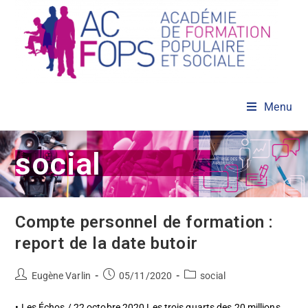
Skip
to
content
Menu
social
Compte personnel de formation :
report de la date butoir
Auteur/autrice
Post
Post
Eugène Varlin
05/11/2020
social
de
published:
category:
la
• Les Échos / 22 octobre 2020 Les trois quarts des 20 millions